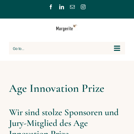
Skip
Facebook
LinkedIn
Email
Instagram
to
content
Go to...
Age Innovation Prize
Wir sind stolze Sponsoren und
Jury-Mitglied des Age
Innovation Prize