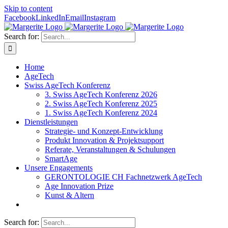
Skip to content
Facebook
LinkedIn
Email
Instagram
Search for:
Home
AgeTech
Swiss AgeTech Konferenz
3. Swiss AgeTech Konferenz 2026
2. Swiss AgeTech Konferenz 2025
1. Swiss AgeTech Konferenz 2024
Dienstleistungen
Strategie- und Konzept-Entwicklung
Produkt Innovation & Projektsupport
Referate, Veranstaltungen & Schulungen
SmartAge
Unsere Engagements
GERONTOLOGIE CH Fachnetzwerk AgeTech
Age Innovation Prize
Kunst & Altern
Search for: