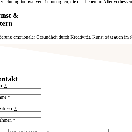
zeichnung innovativer Technologien, die das Leben im Alter verbessern. 
unst
&​
tern
derung emotionaler Gesundheit durch Kreativität. Kunst trägt auch im 
ntakt
me
*
ame
*
Adresse
*
nehmen
*