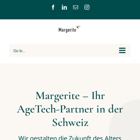
Skip
Facebook
LinkedIn
Email
Instagram
to
content
Go to...
Margerite – Ihr
AgeTech-Partner in der
Schweiz
Wir gestalten die Zukunft des Alters