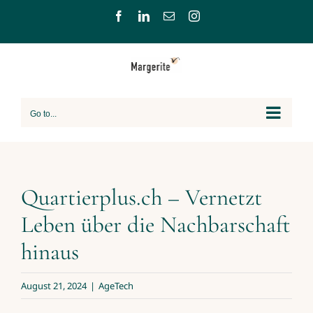
Skip
Facebook
LinkedIn
Email
Instagram
to
content
Go to...
Quartierplus.ch – Vernetzt
Leben über die Nachbarschaft
hinaus
August 21, 2024
|
AgeTech